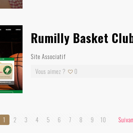
Rumilly Basket Clu
Site Associatif
Vous aimez ?
0
1
2
3
4
5
6
7
8
9
10
Suiva